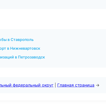
жбы в Ставрополь
порт в Нижневартовск
низаций в Петрозаводск
альный федеральный округ
|
Главная страница
→