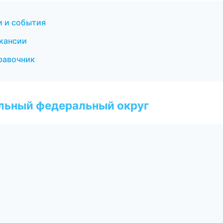
и и события
акансии
правочник
альный федеральный округ