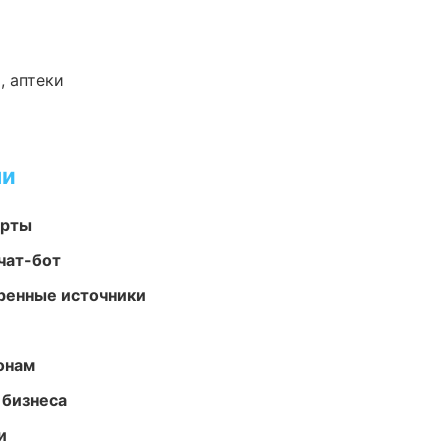
, аптеки
ми
арты
чат-бот
еренные источники
онам
 бизнеса
и