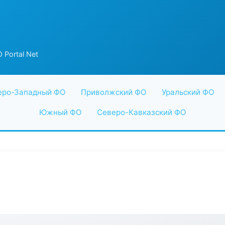
 Portal Net
еро-Западный ФО
Приволжский ФО
Уральский ФО
Южный ФО
Северо-Кавказский ФО