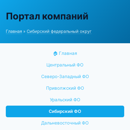
Портал компаний
Главная
»
Сибирский федеральный округ
🏠 Главная
Центральный ФО
Северо-Западный ФО
Приволжский ФО
Уральский ФО
Сибирский ФО
Дальневосточный ФО