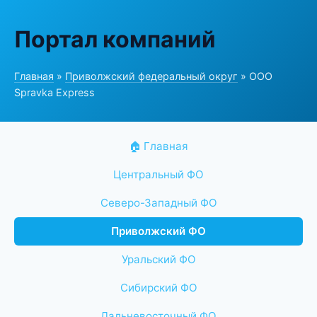
Портал компаний
Главная
»
Приволжский федеральный округ
» ООО
Spravka Express
🏠 Главная
Центральный ФО
Северо-Западный ФО
Приволжский ФО
Уральский ФО
Сибирский ФО
Дальневосточный ФО