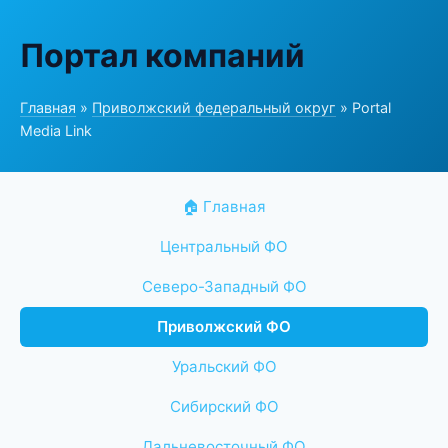
Портал компаний
Главная
»
Приволжский федеральный округ
» Portal
Media Link
🏠 Главная
Центральный ФО
Северо-Западный ФО
Приволжский ФО
Уральский ФО
Сибирский ФО
Дальневосточный ФО