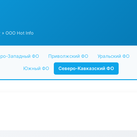
г
» ООО Hot Info
ро-Западный ФО
Приволжский ФО
Уральский ФО
Южный ФО
Северо-Кавказский ФО