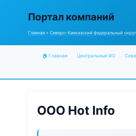
Портал компаний
Главная
»
Северо-Кавказский федеральный окру
🏠 Главная
Центральный ФО
Севе
ООО Hot Info