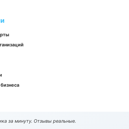
ми
арты
ганизаций
и
 бизнеса
ка за минуту. Отзывы реальные.