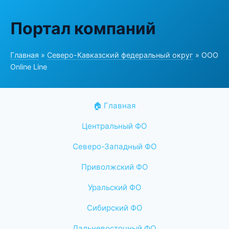
Портал компаний
Главная
»
Северо-Кавказский федеральный округ
» ООО
Online Line
🏠 Главная
Центральный ФО
Северо-Западный ФО
Приволжский ФО
Уральский ФО
Сибирский ФО
Дальневосточный ФО