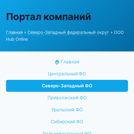
Портал компаний
Главная
»
Северо-Западный федеральный округ
» ООО
Hub Online
🏠 Главная
Центральный ФО
Северо-Западный ФО
Приволжский ФО
Уральский ФО
Сибирский ФО
Дальневосточный ФО