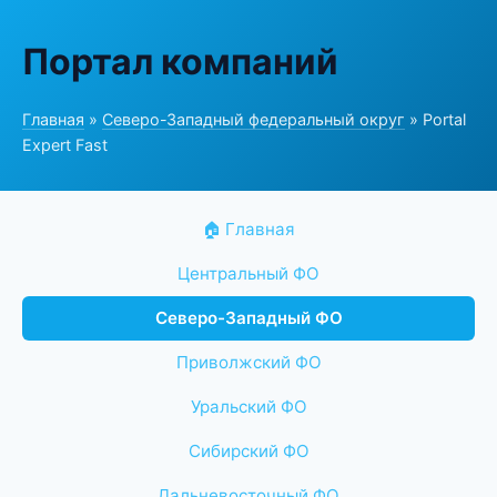
Портал компаний
Главная
»
Северо-Западный федеральный округ
» Portal
Expert Fast
🏠 Главная
Центральный ФО
Северо-Западный ФО
Приволжский ФО
Уральский ФО
Сибирский ФО
Дальневосточный ФО