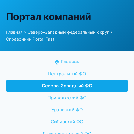
Портал компаний
Главная
»
Северо-Западный федеральный округ
»
Справочник Portal Fast
🏠 Главная
Центральный ФО
Северо-Западный ФО
Приволжский ФО
Уральский ФО
Сибирский ФО
Дальневосточный ФО