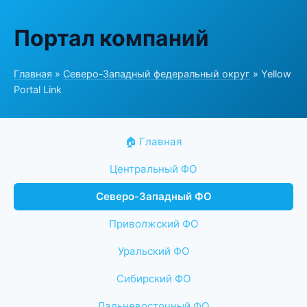
Портал компаний
Главная
»
Северо-Западный федеральный округ
» Yellow
Portal Link
🏠 Главная
Центральный ФО
Северо-Западный ФО
Приволжский ФО
Уральский ФО
Сибирский ФО
Дальневосточный ФО