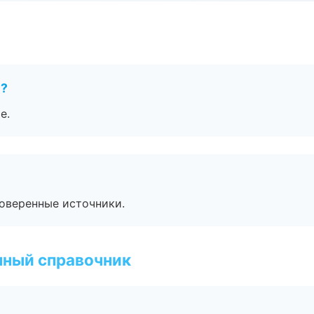
е?
е.
роверенные источники.
нный справочник