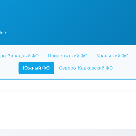
Info
ро-Западный ФО
Приволжский ФО
Уральский ФО
Южный ФО
Северо-Кавказский ФО