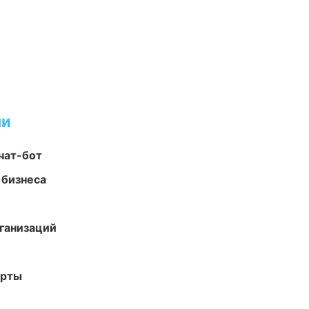
ми
чат-бот
 бизнеса
ганизаций
арты