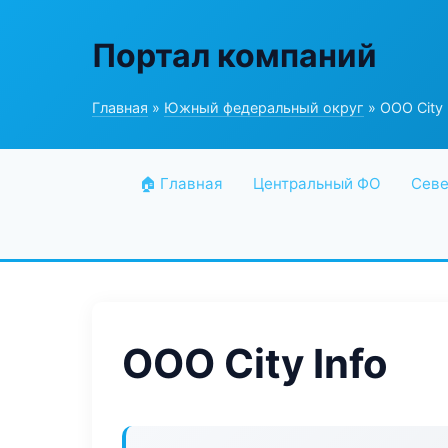
Портал компаний
Главная
»
Южный федеральный округ
» ООО City 
🏠 Главная
Центральный ФО
Севе
ООО City Info