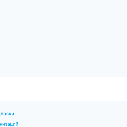
 доски
анизаций