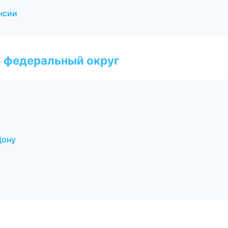
нсии
 федеральный округ
Дону