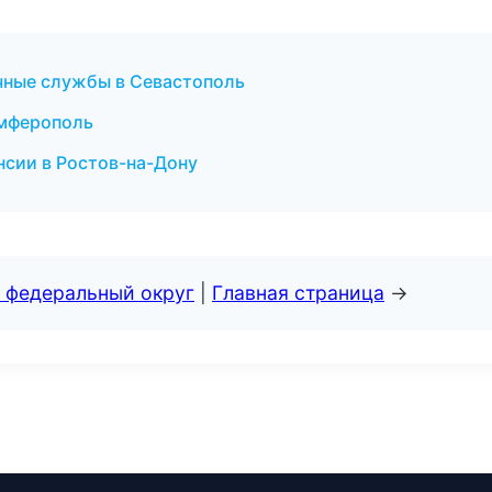
очные службы в Севастополь
имферополь
нсии в Ростов-на-Дону
 федеральный округ
|
Главная страница
→