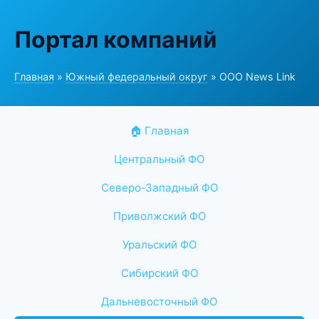
Портал компаний
Главная
»
Южный федеральный округ
» ООО News Link
🏠 Главная
Центральный ФО
Северо-Западный ФО
Приволжский ФО
Уральский ФО
Сибирский ФО
Дальневосточный ФО