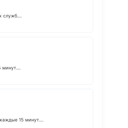
служб....
минут....
аждые 15 минут....