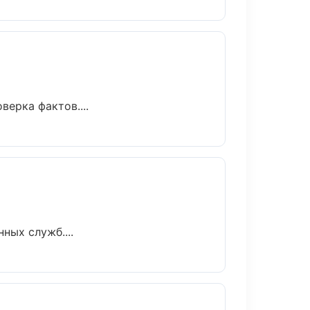
ерка фактов....
ных служб....