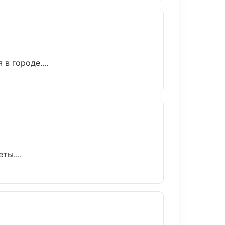
в городе....
ты....