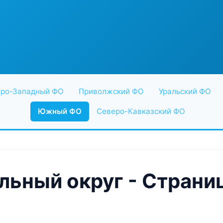
ро-Западный ФО
Приволжский ФО
Уральский ФО
Южный ФО
Северо-Кавказский ФО
ьный округ - Страниц