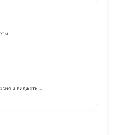
ты....
сия и виджеты....