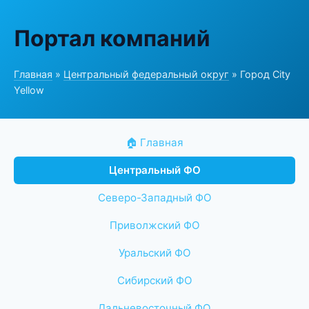
Портал компаний
Главная
»
Центральный федеральный округ
» Город City
Yellow
🏠 Главная
Центральный ФО
Северо-Западный ФО
Приволжский ФО
Уральский ФО
Сибирский ФО
Дальневосточный ФО