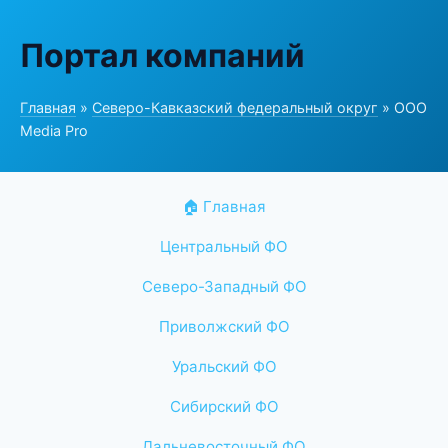
Портал компаний
Главная
»
Северо-Кавказский федеральный округ
» ООО
Media Pro
🏠 Главная
Центральный ФО
Северо-Западный ФО
Приволжский ФО
Уральский ФО
Сибирский ФО
Дальневосточный ФО