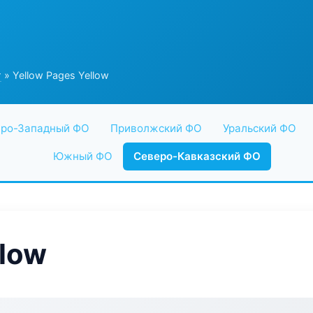
г
» Yellow Pages Yellow
ро-Западный ФО
Приволжский ФО
Уральский ФО
Южный ФО
Северо-Кавказский ФО
llow