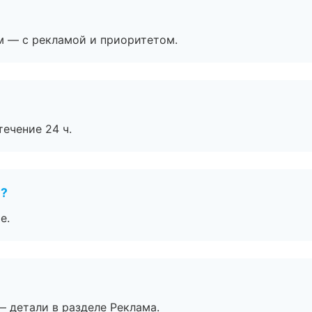
м — с рекламой и приоритетом.
течение 24 ч.
е?
е.
— детали в разделе Реклама.