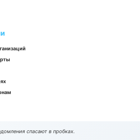
ми
ганизаций
арты
иях
онам
домления спасают в пробках.