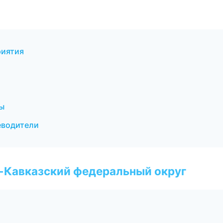
риятия
бы
теводители
о-Кавказский федеральный округ