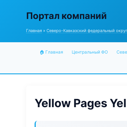
Портал компаний
Главная
»
Северо-Кавказский федеральный окру
🏠 Главная
Центральный ФО
Севе
Yellow Pages Ye