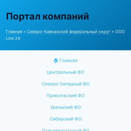
Портал компаний
Главная
»
Северо-Кавказский федеральный округ
» ООО
Line 24
🏠 Главная
Центральный ФО
Северо-Западный ФО
Приволжский ФО
Уральский ФО
Сибирский ФО
Дальневосточный ФО