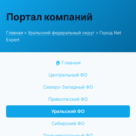
Портал компаний
Главная
»
Уральский федеральный округ
» Город Net
Expert
🏠 Главная
Центральный ФО
Северо-Западный ФО
Приволжский ФО
Уральский ФО
Сибирский ФО
Дальневосточный ФО