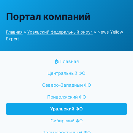
Портал компаний
Главная
»
Уральский федеральный округ
» News Yellow
Expert
🏠 Главная
Центральный ФО
Северо-Западный ФО
Приволжский ФО
Уральский ФО
Сибирский ФО
Дальневосточный ФО