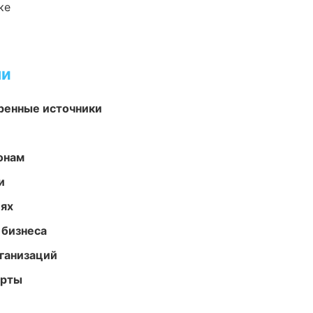
ке
ми
еренные источники
онам
и
иях
 бизнеса
ганизаций
арты