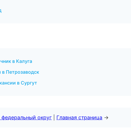
д
чник в Калуга
и в Петрозаводск
кансии в Сургут
 федеральный округ
|
Главная страница
→