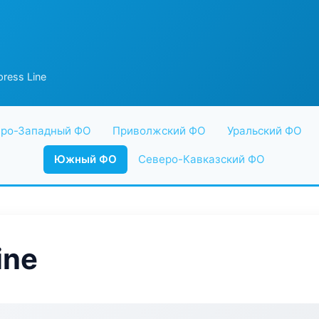
ress Line
ро-Западный ФО
Приволжский ФО
Уральский ФО
Южный ФО
Северо-Кавказский ФО
ine