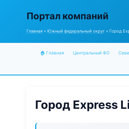
Портал компаний
Главная
»
Южный федеральный округ
» Город Exp
🏠 Главная
Центральный ФО
Севе
Город Express L