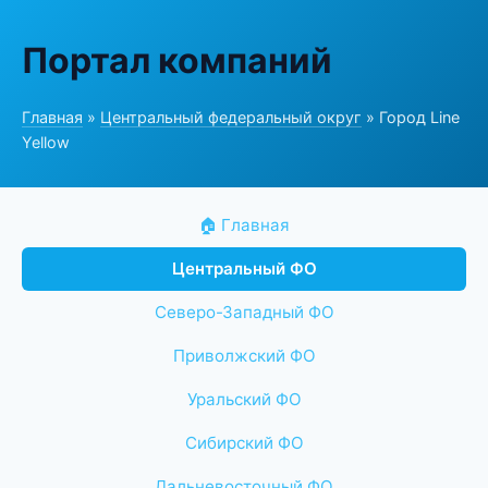
Портал компаний
Главная
»
Центральный федеральный округ
» Город Line
Yellow
🏠 Главная
Центральный ФО
Северо-Западный ФО
Приволжский ФО
Уральский ФО
Сибирский ФО
Дальневосточный ФО