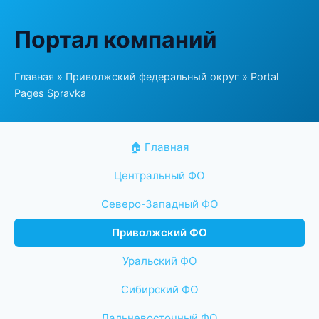
Портал компаний
Главная
»
Приволжский федеральный округ
» Portal
Pages Spravka
🏠 Главная
Центральный ФО
Северо-Западный ФО
Приволжский ФО
Уральский ФО
Сибирский ФО
Дальневосточный ФО