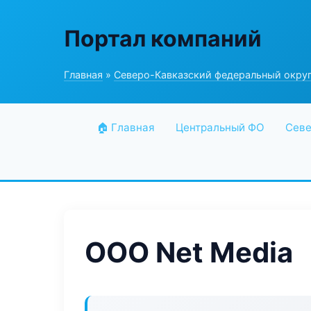
Портал компаний
Главная
»
Северо-Кавказский федеральный окру
🏠 Главная
Центральный ФО
Севе
ООО Net Media