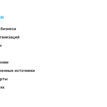
ми
 бизнеса
ганизаций
и
онам
еренные источники
арты
иях