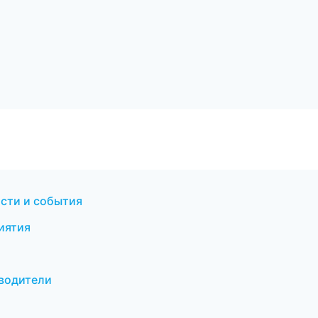
ости и события
иятия
еводители