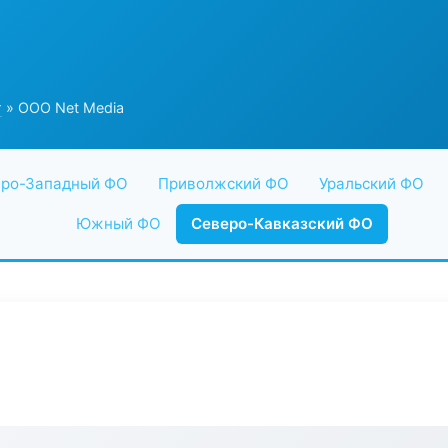
г
» ООО Net Media
ро-Западный ФО
Приволжский ФО
Уральский ФО
Южный ФО
Северо-Кавказский ФО