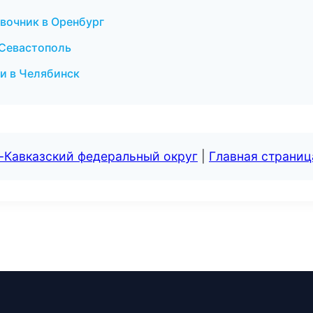
авочник в Оренбург
 Севастополь
ии в Челябинск
-Кавказский федеральный округ
|
Главная страниц