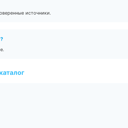
роверенные источники.
е?
е.
каталог