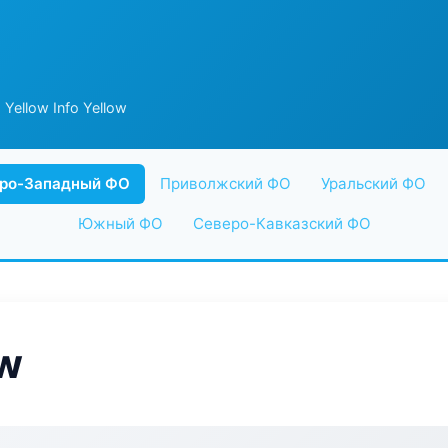
 Yellow Info Yellow
ро-Западный ФО
Приволжский ФО
Уральский ФО
Южный ФО
Северо-Кавказский ФО
ow