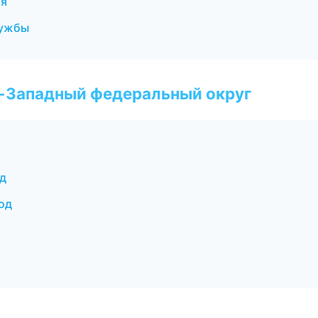
ия
лужбы
о-Западный федеральный округ
од
од