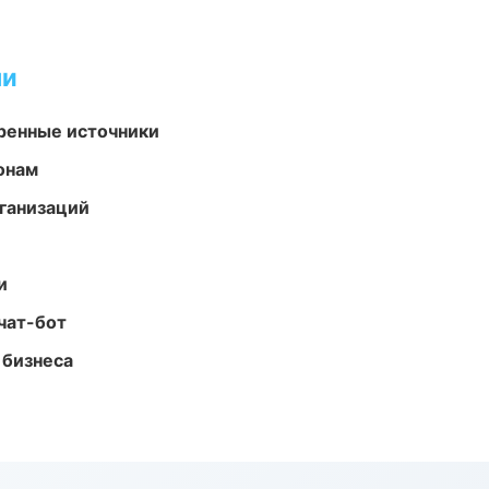
ми
еренные источники
онам
ганизаций
и
чат-бот
 бизнеса