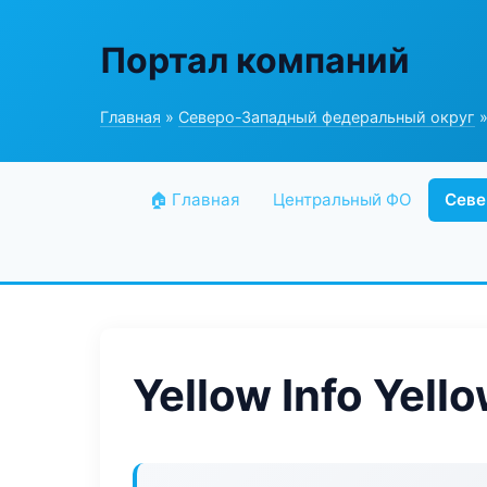
Портал компаний
Главная
»
Северо-Западный федеральный округ
»
🏠 Главная
Центральный ФО
Севе
Yellow Info Yell