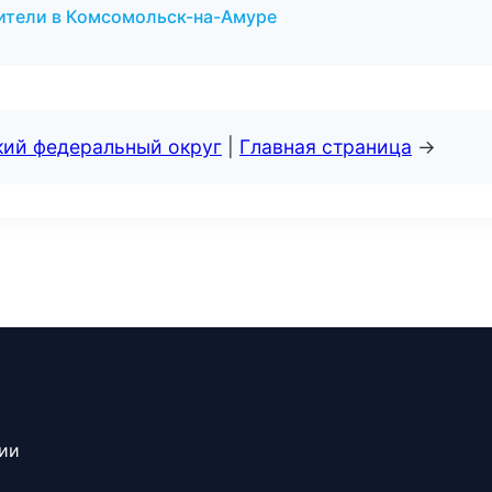
ители в Комсомольск-на-Амуре
кий федеральный округ
|
Главная страница
→
сии