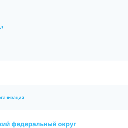
од
рганизаций
ский федеральный округ