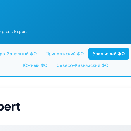
press Expert
ро-Западный ФО
Приволжский ФО
Уральский ФО
Южный ФО
Северо-Кавказский ФО
pert