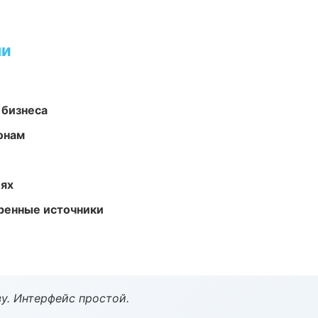
ми
 бизнеса
онам
иях
еренные источники
у. Интерфейс простой.