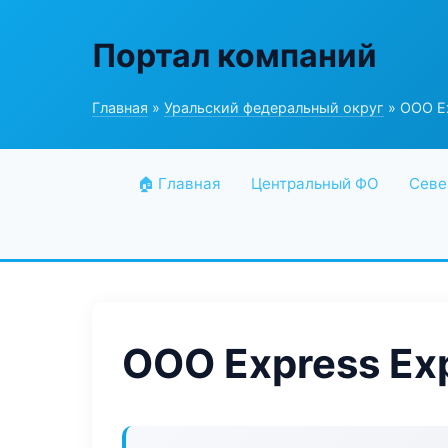
Портал компаний
Главная
»
Уральский федеральный округ
» ООО Ex
🏠 Главная
Центральный ФО
Севе
ООО Express Ex