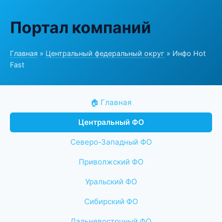
Портал компаний
Главная
»
Центральный федеральный округ
» Инфо Hot
Fast
🏠 Главная
Центральный ФО
Северо-Западный ФО
Приволжский ФО
Уральский ФО
Сибирский ФО
Дальневосточный ФО