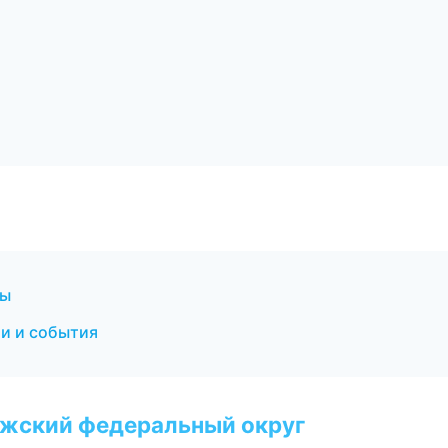
бы
ти и события
лжский федеральный округ