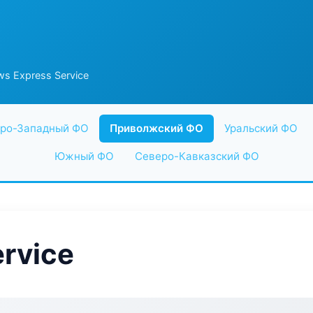
s Express Service
ро-Западный ФО
Приволжский ФО
Уральский ФО
Южный ФО
Северо-Кавказский ФО
rvice