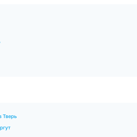
д
в Тверь
ургут