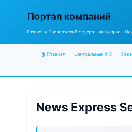
Портал компаний
Главная
»
Приволжский федеральный округ
» New
🏠 Главная
Центральный ФО
Севе
News Express Se