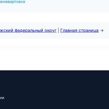
ижневартовск
лжский федеральный округ
|
Главная страница
→
сии