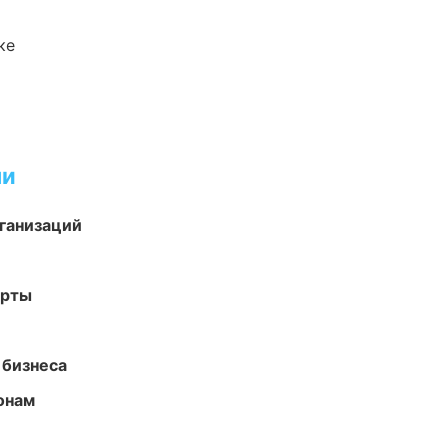
ке
ми
ганизаций
арты
 бизнеса
онам