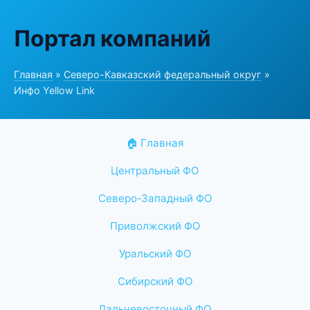
Портал компаний
Главная
»
Северо-Кавказский федеральный округ
»
Инфо Yellow Link
🏠 Главная
Центральный ФО
Северо-Западный ФО
Приволжский ФО
Уральский ФО
Сибирский ФО
Дальневосточный ФО