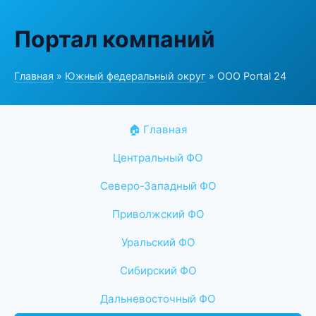
Портал компаний
Главная
»
Южный федеральный округ
» ООО Portal 24
🏠 Главная
Центральный ФО
Северо-Западный ФО
Приволжский ФО
Уральский ФО
Сибирский ФО
Дальневосточный ФО