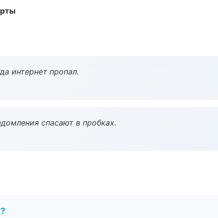
арты
да интернет пропал.
домления спасают в пробках.
е?