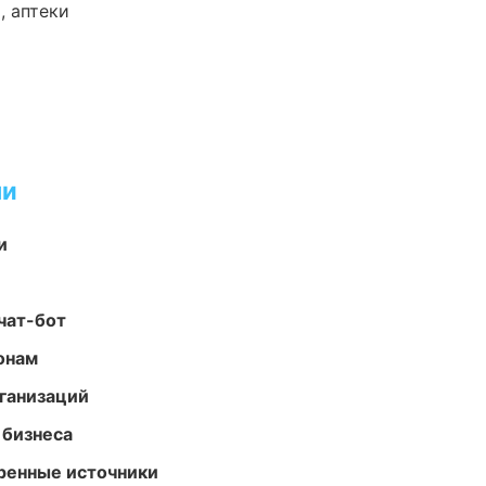
, аптеки
ми
и
чат-бот
онам
ганизаций
 бизнеса
еренные источники