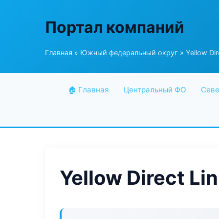
Портал компаний
Главная
»
Южный федеральный округ
» Yellow Dir
🏠 Главная
Центральный ФО
Севе
Yellow Direct Li