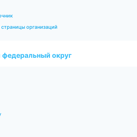
очник
 страницы организаций
 федеральный округ
у