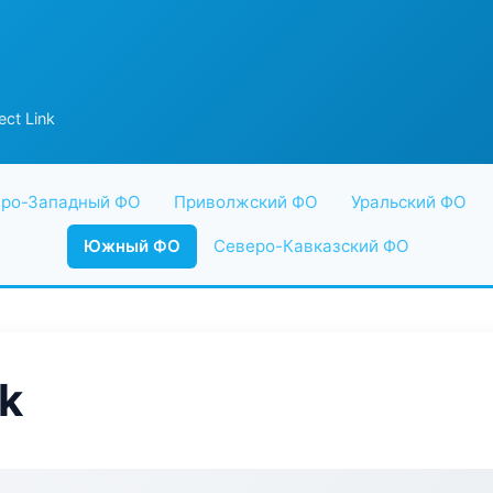
ect Link
ро-Западный ФО
Приволжский ФО
Уральский ФО
Южный ФО
Северо-Кавказский ФО
nk