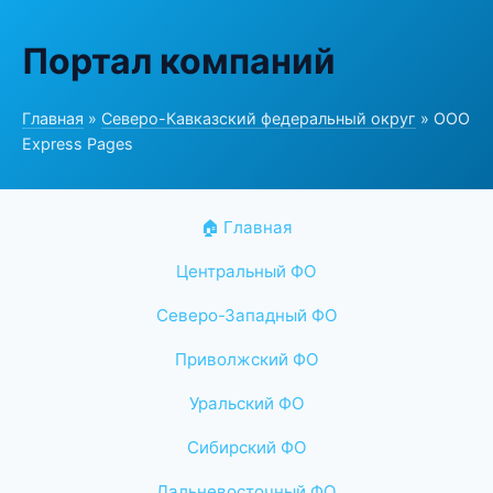
Портал компаний
Главная
»
Северо-Кавказский федеральный округ
» ООО
Express Pages
🏠 Главная
Центральный ФО
Северо-Западный ФО
Приволжский ФО
Уральский ФО
Сибирский ФО
Дальневосточный ФО